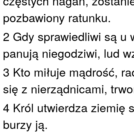
częstych nagan, zostanie
pozbawiony ratunku.
2 Gdy sprawiedliwi są u w
panują niegodziwi, lud w
3 Kto miłuje mądrość, ra
się z nierządnicami, trwo
4 Król utwierdza ziemię 
burzy ją.