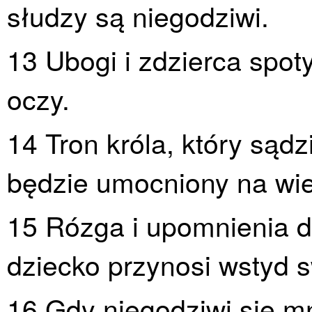
słudzy są niegodziwi.
13 Ubogi i zdzierca spot
oczy.
14 Tron króla, który sąd
będzie umocniony na wie
15 Rózga i upomnienia 
dziecko przynosi wstyd s
16 Gdy niegodziwi się mn