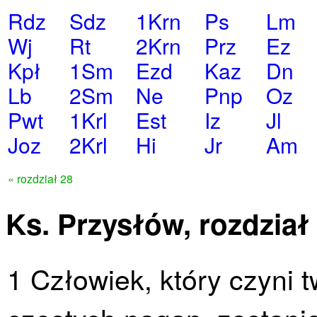
Rdz
Sdz
1Krn
Ps
Lm
Wj
Rt
2Krn
Prz
Ez
Kpł
1Sm
Ezd
Kaz
Dn
Lb
2Sm
Ne
Pnp
Oz
Pwt
1Krl
Est
Iz
Jl
Joz
2Krl
Hi
Jr
Am
« rozdział 28
Ks. Przysłów, rozdział
1 Człowiek, który czyni