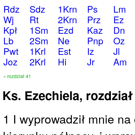
Rdz
Sdz
1Krn
Ps
Lm
Wj
Rt
2Krn
Prz
Ez
Kpł
1Sm
Ezd
Kaz
Dn
Lb
2Sm
Ne
Pnp
Oz
Pwt
1Krl
Est
Iz
Jl
Joz
2Krl
Hi
Jr
Am
« rozdział 41
Ks. Ezechiela, rozdział
1 I wyprowadził mnie na