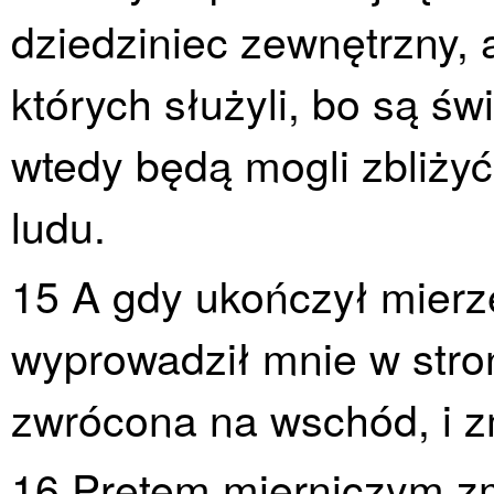
dziedziniec zewnętrzny, 
których służyli, bo są świ
wtedy będą mogli zbliżyć
ludu.
15 A gdy ukończył mier
wyprowadził mnie w stro
zwrócona na wschód, i z
16 Prętem mierniczym zm