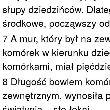
słupy dziedzińców. Dlate
środkowe, począwszy od
7 A mur, który był na ze
komórek w kierunku dzi
komórkami, miał pięćdzie
8 Długość bowiem komóre
zewnętrznym, wynosiła pi
świątynią – sto łokci.