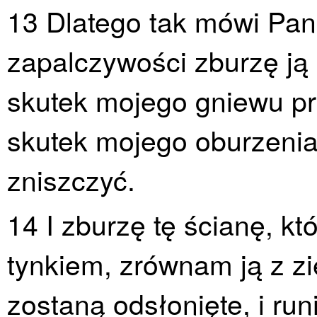
13 Dlatego tak mówi Pa
zapalczywości zburzę ją
skutek mojego gniewu pr
skutek mojego oburzenia p
zniszczyć.
14 I zburzę tę ścianę, kt
tynkiem, zrównam ją z zi
zostaną odsłonięte, i run