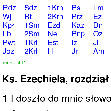
Rdz
Sdz
1Krn
Ps
Lm
Wj
Rt
2Krn
Prz
Ez
Kpł
1Sm
Ezd
Kaz
Dn
Lb
2Sm
Ne
Pnp
Oz
Pwt
1Krl
Est
Iz
Jl
Joz
2Krl
Hi
Jr
Am
« rozdział 12
Ks. Ezechiela, rozdział
1 I doszło do mnie sło