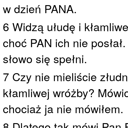
w dzień PANA.
6 Widzą ułudę i kłamliw
choć PAN ich nie posłał. 
słowo się spełni.
7 Czy nie mieliście złudn
kłamliwej wróżby? Mówi
chociaż ja nie mówiłem.
8 Dlatego tak mówi Pan