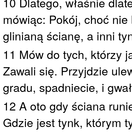
10 Dlatego, właśnie dlate
mówiąc: Pokój, choć nie
glinianą ścianę, a inni t
11 Mów do tych, którzy j
Zawali się. Przyjdzie ule
gradu, spadniecie, i gwał
12 A oto gdy ściana runi
Gdzie jest tynk, którym 